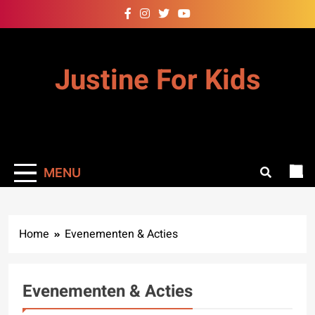
Skip
to
content
Justine For Kids
MENU
Home
Evenementen & Acties
Evenementen & Acties