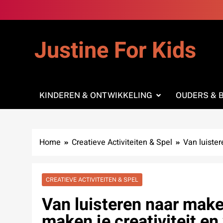
Skip
to
content
Justine For Kids
KINDEREN & ONTWIKKELING
OUDERS & 
Home
Creatieve Activiteiten & Spel
Van luister
CREATIEVE ACTIVITEITEN & SPEL
Van luisteren naar make
maken je creativiteit en