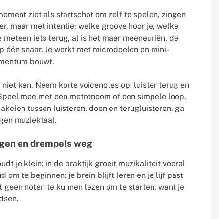
moment ziet als startschot om zelf te spelen, zingen
ier, maar met intentie: welke groove hoor je, welke
 meteen iets terug, al is het maar meeneuriën, de
p één snaar. Je werkt met microdoelen en mini-
momentum bouwt.
et niet kan. Neem korte voicenotes op, luister terug en
. Speel mee met een metronoom of een simpele loop,
hakelen tussen luisteren, doen en terugluisteren, ga
igen muziektaal.
ngen en drempels weg
dt je klein; in de praktijk groeit muzikaliteit vooral
 om te beginnen: je brein blijft leren en je lijf past
eft geen noten te kunnen lezen om te starten, want je
idsen.