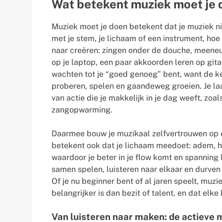
Wat betekent muziek moet je 
Muziek moet je doen betekent dat je muziek nie
met je stem, je lichaam of een instrument, ho
naar creëren: zingen onder de douche, meeneu
op je laptop, een paar akkoorden leren op gita
wachten tot je “goed genoeg” bent, want de ke
proberen, spelen en gaandeweg groeien. Je la
van actie die je makkelijk in je dag weeft, zoal
zangopwarming.
Daarmee bouw je muzikaal zelfvertrouwen op e
betekent ook dat je lichaam meedoet: adem, 
waardoor je beter in je flow komt en spanning l
samen spelen, luisteren naar elkaar en durven r
Of je nu beginner bent of al jaren speelt, muz
belangrijker is dan bezit of talent, en dat elke
Van luisteren naar maken: de actieve 