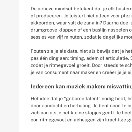
De actieve mindset betekent dat je elk luister
of produceren. Je luistert niet alleen voor plez
akkoorden, waar valt de zang in? Daarna doe je
drumgroove klappen of een baslijn naspelen o
sessies van vijf minuten, zodat je dagelijks 
Fouten zie je als data, niet als bewijs dat je h
pas één ding aan: timing, adem of articulatie
zodat je ritmegevoel groeit. Door steeds te sc
je van consument naar maker en creëer je je e
Iedereen kan muziek maken: misvatti
Het idee dat je “geboren talent” nodig hebt, hou
door aandacht en herhaling. Je bent nooit te oud
zich aan als je het kleine stapjes geeft. Je ho
oor, ritmegevoel en geheugen zijn krachtige g