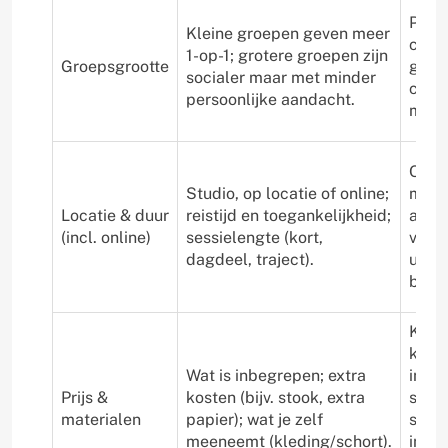
Perso
Kleine groepen geven meer
coach
1-op-1; grotere groepen zijn
Groepsgrootte
groep
socialer maar met minder
creat
persoonlijke aandacht.
met h
Onlin
Studio, op locatie of online;
mate
Locatie & duur
reistijd en toegankelijkheid;
ateli
(incl. online)
sessielengte (kort,
voor 
dagdeel, traject).
urba
buite
Kera
klei/
Wat is inbegrepen; extra
inclu
Prijs &
kosten (bijv. stook, extra
soms
materialen
papier); wat je zelf
schil
meeneemt (kleding/schort).
inbe