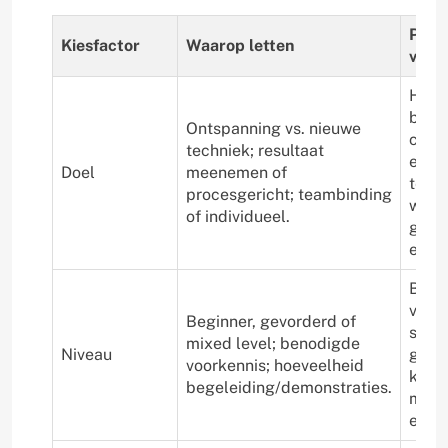
Prak
Kiesfactor
Waarop letten
voor
Handl
basi
Ontspanning vs. nieuwe
cyan
techniek; resultaat
expe
Doel
meenemen of
team
procesgericht; team­binding
work
of individueel.
geza
eind
Begin
voor-
Beginner, gevorderd of
schi
mixed level; benodigde
Niveau
gevo
voorkennis; hoeveelheid
kera
begeleiding/demonstraties.
mast
eigen