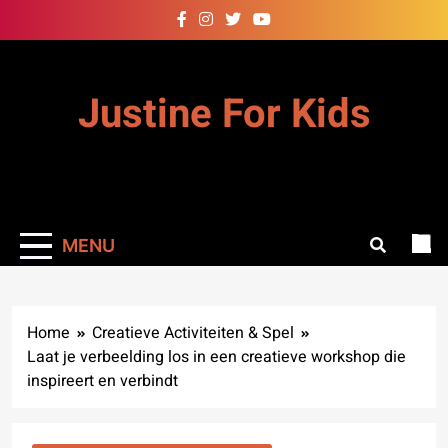
Skip
to
content
Justine For Kids
MENU
Home
Creatieve Activiteiten & Spel
Laat je verbeelding los in een creatieve workshop die
inspireert en verbindt