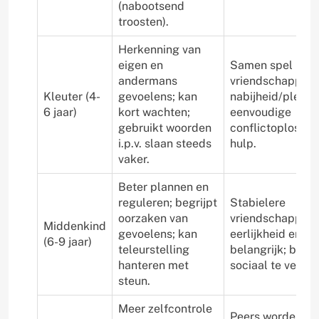
(nabootsend
troosten).
Herkenning van
eigen en
Samen spel met 
andermans
vriendschappen
Kleuter (4-
gevoelens; kan
nabijheid/plezier
6 jaar)
kort wachten;
eenvoudige
gebruikt woorden
conflictoplossin
i.p.v. slaan steeds
hulp.
vaker.
Beter plannen en
reguleren; begrijpt
Stabielere
oorzaken van
vriendschappen;
Middenkind
gevoelens; kan
eerlijkheid en re
(6-9 jaar)
teleurstelling
belangrijk; begin
hanteren met
sociaal te vergel
steun.
Meer zelfcontrole
Peers worden