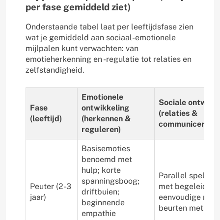
per fase gemiddeld ziet)
Onderstaande tabel laat per leeftijdsfase zien
wat je gemiddeld aan sociaal-emotionele
mijlpalen kunt verwachten: van
emotieherkenning en -regulatie tot relaties en
zelfstandigheid.
Emotionele
Sociale ontwikk
Fase
ontwikkeling
(relaties &
(leeftijd)
(herkennen &
communiceren)
reguleren)
Basisemoties
benoemd met
hulp; korte
Parallel spel; de
spanningsboog;
Peuter (2-3
met begeleiding
driftbuien;
jaar)
eenvoudige rege
beginnende
beurten met steu
empathie