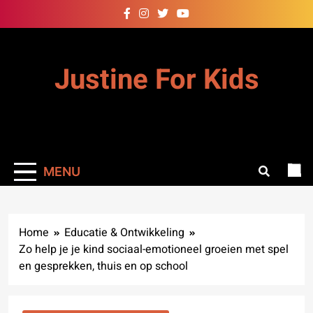
Skip
to
content
Justine For Kids
MENU
Home
Educatie & Ontwikkeling
Zo help je je kind sociaal-emotioneel groeien met spel
en gesprekken, thuis en op school