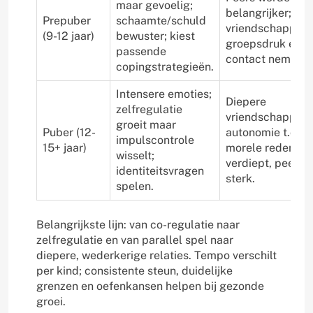
maar gevoelig;
belangrijker; loya
Prepuber
schaamte/schuld
vriendschappen;
(9-12 jaar)
bewuster; kiest
groepsdruk en o
passende
contact nemen t
copingstrategieën.
Intensere emoties;
Diepere
zelfregulatie
vriendschappen/r
groeit maar
Puber (12-
autonomie t.o.v. 
impulscontrole
15+ jaar)
morele redeneri
wisselt;
verdiept, peer-i
identiteitsvragen
sterk.
spelen.
Belangrijkste lijn: van co-regulatie naar
zelfregulatie en van parallel spel naar
diepere, wederkerige relaties. Tempo verschilt
per kind; consistente steun, duidelijke
grenzen en oefenkansen helpen bij gezonde
groei.