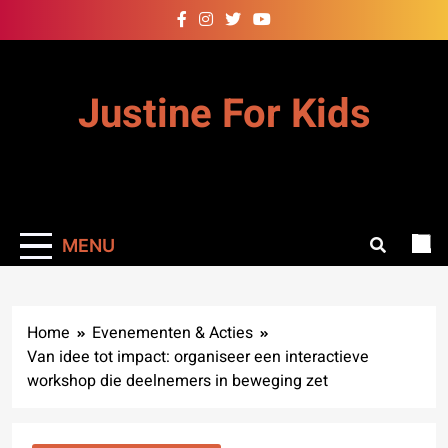
Skip
to
content
Justine For Kids
MENU
Home
Evenementen & Acties
Van idee tot impact: organiseer een interactieve
workshop die deelnemers in beweging zet