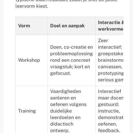
leervorm kiest.
Interactie &
Vorm
Doel en aanpak
werkvormen
Zeer
Doen, co-creatie en
interactief;
probleemoplossing
groepstaken,
Workshop
rond een concreet
brainstorms,
vraagstuk; kort en
canvassen,
gefocust.
prototyping,
serious games.
Vaardigheden
Interactief
aanleren en
maar docent-
oefenen volgens
gestuurd;
Training
duidelijke
instructie,
leerdoelen en
demonstraties,
didactisch
oefenen,
ontwerp.
feedback.