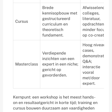
Brede
Afwisselend;
kennisopbouw met
colleges,
gestructureerd
literatuur,
Cursus
curriculum en
opdrachten;
theoretisch
minder focus
fundament.
op co-creatie.
Hoog niveau;
cases,
Verdiepende
demonstraties,
inzichten van een
Q&A;
Masterclass
expert in een niche;
interactie
gericht op
vooral
gevorderden.
met/door
expert.
Kernpunt: een workshop is het meest hands-
on en resultaatgericht in korte tijd; training en
cursus bouwen duurzaam aan vaardigheden