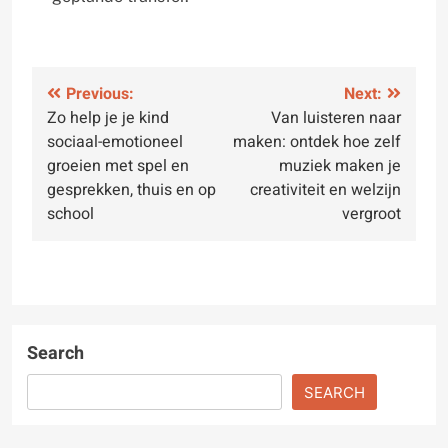
Post
Previous:
Next:
Zo help je je kind
Van luisteren naar
navigation
sociaal-emotioneel
maken: ontdek hoe zelf
groeien met spel en
muziek maken je
gesprekken, thuis en op
creativiteit en welzijn
school
vergroot
Search
SEARCH