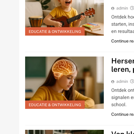
admin
Ontdek hoe
starten, i
en resultaa
EDUCATIE & ONTWIKKELING
Continue re
Hersen
leren,
admin
Ontdek ontw
signalen e
school.
EDUCATIE & ONTWIKKELING
Continue re