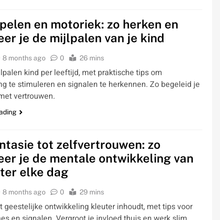
spelen en motoriek: zo herken en
eer je de mijlpalen van je kind
8 months ago
0
26 mins
lpalen kind per leeftijd, met praktische tips om
ng te stimuleren en signalen te herkennen. Zo begeleid je
met vertrouwen.
ading
ntasie tot zelfvertrouwen: zo
eer je de mentale ontwikkeling van
uter elke dag
8 months ago
0
29 mins
 geestelijke ontwikkeling kleuter inhoudt, met tips voor
ines en signalen. Vergroot je invloed thuis en werk slim