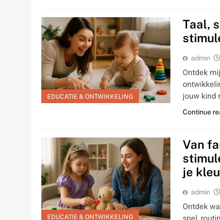
Taal, 
stimul
admin
Ontdek mij
ontwikkeli
jouw kind 
EDUCATIE & ONTWIKKELING
Continue re
Van fa
stimul
je kle
admin
Ontdek wat
spel, rout
EDUCATIE & ONTWIKKELING