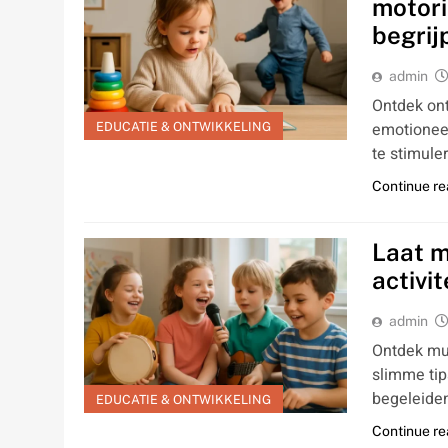
motori
begrij
admin
Ontdek ont
emotioneel
EDUCATIE & ONTWIKKELING
te stimule
Continue re
Laat m
activi
admin
Ontdek muz
slimme tip
begeleiden
EDUCATIE & ONTWIKKELING
Continue re