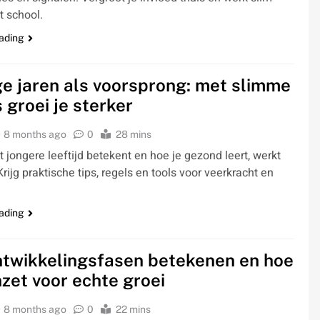
 school.
ading
ge jaren als voorsprong: met slimme
 groei je sterker
8 months ago
0
28 mins
 jongere leeftijd betekent en hoe je gezond leert, werkt
Krijg praktische tips, regels en tools voor veerkracht en
ading
twikkelingsfasen betekenen en hoe
inzet voor echte groei
8 months ago
0
22 mins