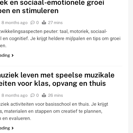
ek en sociaal-emotionele groei
pen en stimuleren
8 months ago
0
27 mins
wikkelingsaspecten peuter: taal, motoriek, sociaal-
 en cognitief. Je krijgt heldere mijlpalen en tips om groei
ren.
ading
uziek leven met speelse muzikale
teiten voor klas, opvang en thuis
8 months ago
0
26 mins
iek activiteiten voor basisschool en thuis. Je krijgt
s, materialen en stappen om creatief te plannen,
 en evalueren.
ading