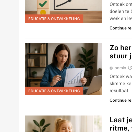
Ontdek ont
doelen te 
werk en le
EDUCATIE & ONTWIKKELING
Continue re
Zo her
stuur 
admin
Ontdek wat
slimme keu
resultaat.
EDUCATIE & ONTWIKKELING
Continue re
Laat j
ritme,