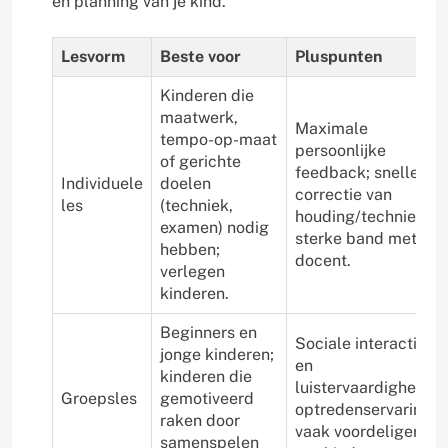
en planning van je kind.
Lesvorm
Beste voor
Pluspunten
Kinderen die
maatwerk,
Maximale
tempo-op-maat
persoonlijke
of gerichte
feedback; snelle
Individuele
doelen
correctie van
les
(techniek,
houding/techniek;
examen) nodig
sterke band met
hebben;
docent.
verlegen
kinderen.
Beginners en
Sociale interactie
jonge kinderen;
en
kinderen die
luistervaardigheid;
Groepsles
gemotiveerd
optredenservaring;
raken door
vaak voordeliger
samenspelen