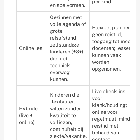
per kind.
en spelvormen.
Gezinnen met
volle agenda of
Flexibel plannen;
grote
geen reistijd;
reisafstand;
toegang tot meer
zelfstandige
Online les
docenten; lessen
kinderen (±8+)
kunnen vaak
die met
worden
techniek
opgenomen.
overweg
kunnen.
Live check-ins
Kinderen die
voor
flexibiliteit
klank/houding;
Hybride
willen zonder
online voor
(live +
kwaliteit te
regelmaat; minder
online)
verliezen;
reistijd met
continuïteit bij
behoud van
ziekte/vakantie.
contact.