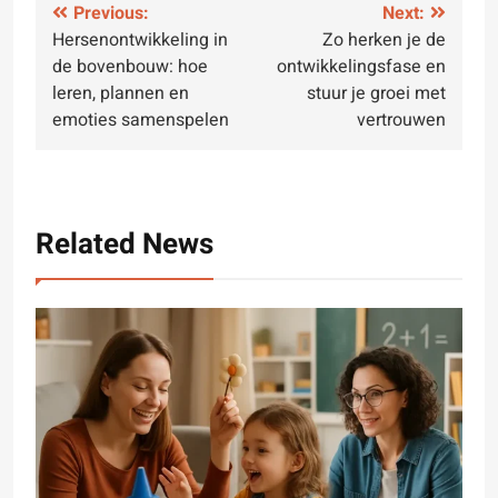
Post
Previous:
Next:
Hersenontwikkeling in
Zo herken je de
navigation
de bovenbouw: hoe
ontwikkelingsfase en
leren, plannen en
stuur je groei met
emoties samenspelen
vertrouwen
Related News