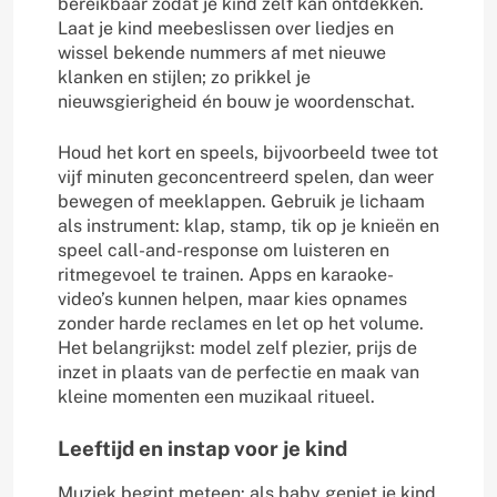
bereikbaar zodat je kind zelf kan ontdekken.
Laat je kind meebeslissen over liedjes en
wissel bekende nummers af met nieuwe
klanken en stijlen; zo prikkel je
nieuwsgierigheid én bouw je woordenschat.
Houd het kort en speels, bijvoorbeeld twee tot
vijf minuten geconcentreerd spelen, dan weer
bewegen of meeklappen. Gebruik je lichaam
als instrument: klap, stamp, tik op je knieën en
speel call-and-response om luisteren en
ritmegevoel te trainen. Apps en karaoke-
video’s kunnen helpen, maar kies opnames
zonder harde reclames en let op het volume.
Het belangrijkst: model zelf plezier, prijs de
inzet in plaats van de perfectie en maak van
kleine momenten een muzikaal ritueel.
Leeftijd en instap voor je kind
Muziek begint meteen: als baby geniet je kind