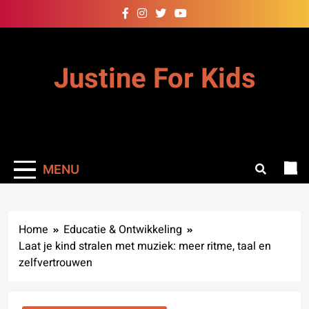
Skip
to
content
Justine For Kids
MENU
Home
Educatie & Ontwikkeling
Laat je kind stralen met muziek: meer ritme, taal en
zelfvertrouwen