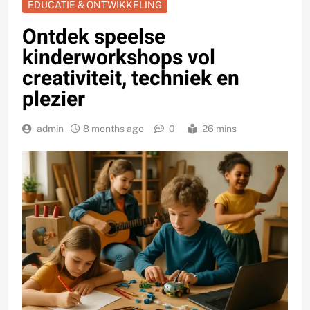
EDUCATIE & ONTWIKKELING
Ontdek speelse
kinderworkshops vol
creativiteit, techniek en
plezier
admin
8 months ago
0
26 mins