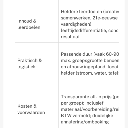
Heldere leerdoelen (creativiteit
samenwerken, 21e-eeuwse
Inhoud &
vaardigheden);
leerdoelen
leeftijdsdifferentiatie; concreet
resultaat
Passende duur (vaak 60-90 min
Praktisch &
max. groepsgrootte benoemd; 
logistiek
en afbouw ingepland; locatie-e
helder (stroom, water, tafels)
Transparante all-in prijs (per ki
per groep); inclusief
Kosten &
materiaal/voorbereiding/reisko
voorwaarden
BTW vermeld; duidelijke
annulering/ombooking