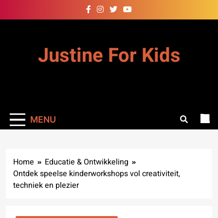
Skip
to
content
Justine For Kids
MENU
Home
Educatie & Ontwikkeling
Ontdek speelse kinderworkshops vol creativiteit,
techniek en plezier