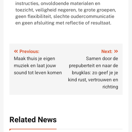
instructies, onvoldoende materialen en
toezicht, veiligheid negeren, te grote groepen,
geen flexibiliteit, slechte oudercommunicatie
en geen afsluiting met reflectie of resultaat.
Post
Previous:
Next:
Maak thuis je eigen
Samen door de
navigation
muziek en laat jouw
prepuberteit en naar de
sound tot leven komen
brugklas: zo geef je je
kind rust, vertrouwen en
richting
Related News